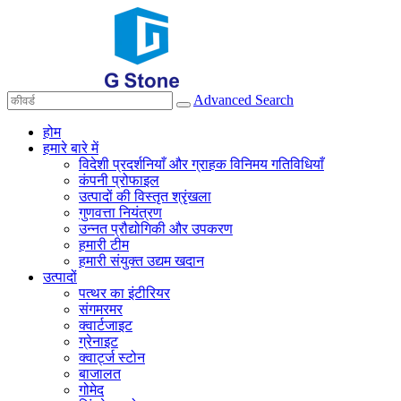
Advanced Search
होम
हमारे बारे में
विदेशी प्रदर्शनियाँ और ग्राहक विनिमय गतिविधियाँ
कंपनी प्रोफाइल
उत्पादों की विस्तृत श्रृंखला
गुणवत्ता नियंत्रण
उन्नत प्रौद्योगिकी और उपकरण
हमारी टीम
हमारी संयुक्त उद्यम खदान
उत्पादों
पत्थर का इंटीरियर
संगमरमर
क्वार्टजाइट
ग्रेनाइट
क्वार्ट्ज स्टोन
बाजालत
गोमेद