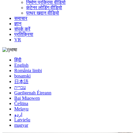
निर्माण प्रक्रिया वीडियो
कंटेनर लोडिंग वीडियो
पत्थर खदान वीडियो
समाचार
ज्ञान
संपर्क करें
प्रतिक्रिया
VR
भाषा
हिंदी
English
România limbi
bosanski
日本語
עברית
Gaeilgenah Éireann
Bai Miaowen
Čeština
Melayu
اردو
Latviešu
magyar