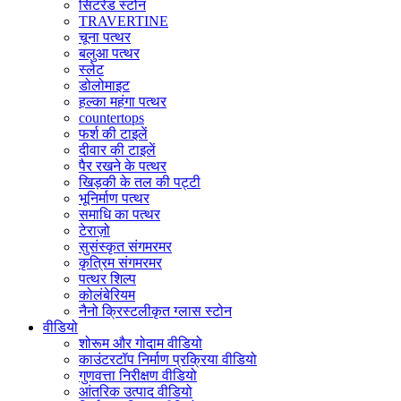
सिंटरेड स्टोन
TRAVERTINE
चूना पत्थर
बलुआ पत्थर
स्लेट
डोलोमाइट
हल्का महंगा पत्थर
countertops
फर्श की टाइलें
दीवार की टाइलें
पैर रखने के पत्थर
खिड़की के तल की पट्टी
भूनिर्माण पत्थर
समाधि का पत्थर
टेराज़ो
सुसंस्कृत संगमरमर
कृत्रिम संगमरमर
पत्थर शिल्प
कोलंबेरियम
नैनो क्रिस्टलीकृत ग्लास स्टोन
वीडियो
शोरूम और गोदाम वीडियो
काउंटरटॉप निर्माण प्रक्रिया वीडियो
गुणवत्ता निरीक्षण वीडियो
आंतरिक उत्पाद वीडियो