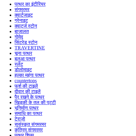
पत्थर का इंटीरियर
संगमरमर
क्वार्टजाइट
ग्रेनाइट
क्वार्ट्ज स्टोन
बाजालत
गोमेद
सिंटरेड स्टोन
TRAVERTINE
चूना पत्थर
बलुआ पत्थर
स्लेट
डोलोमाइट
हल्का महंगा पत्थर
countertops
फर्श की टाइलें
दीवार की टाइलें
पैर रखने के पत्थर
खिड़की के तल की पट्टी
भूनिर्माण पत्थर
समाधि का पत्थर
टेराज़ो
सुसंस्कृत संगमरमर
कृत्रिम संगमरमर
पत्थर शिल्प