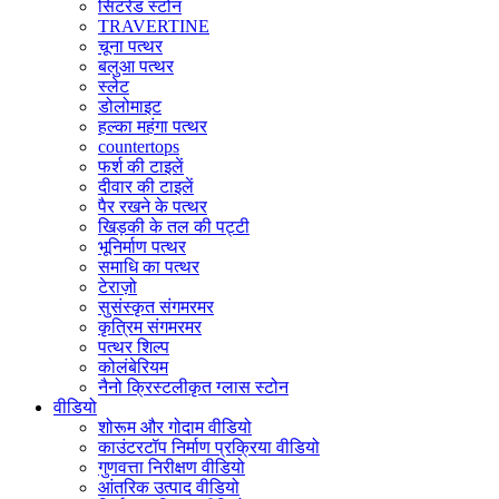
सिंटरेड स्टोन
TRAVERTINE
चूना पत्थर
बलुआ पत्थर
स्लेट
डोलोमाइट
हल्का महंगा पत्थर
countertops
फर्श की टाइलें
दीवार की टाइलें
पैर रखने के पत्थर
खिड़की के तल की पट्टी
भूनिर्माण पत्थर
समाधि का पत्थर
टेराज़ो
सुसंस्कृत संगमरमर
कृत्रिम संगमरमर
पत्थर शिल्प
कोलंबेरियम
नैनो क्रिस्टलीकृत ग्लास स्टोन
वीडियो
शोरूम और गोदाम वीडियो
काउंटरटॉप निर्माण प्रक्रिया वीडियो
गुणवत्ता निरीक्षण वीडियो
आंतरिक उत्पाद वीडियो