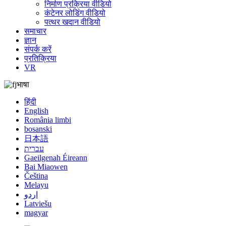
निर्माण प्रक्रिया वीडियो
कंटेनर लोडिंग वीडियो
पत्थर खदान वीडियो
समाचार
ज्ञान
संपर्क करें
प्रतिक्रिया
VR
भाषा
हिंदी
English
România limbi
bosanski
日本語
עברית
Gaeilgenah Éireann
Bai Miaowen
Čeština
Melayu
اردو
Latviešu
magyar